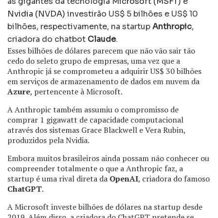
as gigantes da tecnologia
Microsoft (MSFT)
e
Nvidia (NVDA)
investirão US$ 5 bilhões e US$ 10
bilhões, respectivamente, na startup
Anthropic
,
criadora do chatbot
Claude
.
Esses bilhões de dólares parecem que não vão sair tão
cedo do seleto grupo de empresas, uma vez que a
Anthropic já se comprometeu a adquirir US$ 30 bilhões
em serviços de armazenamento de dados em nuvem da
Azure
, pertencente à Microsoft.
A Anthropic também assumiu o compromisso de
comprar 1 gigawatt de capacidade computacional
através dos sistemas Grace Blackwell e Vera Rubin,
produzidos pela Nvidia.
Embora muitos brasileiros ainda possam não conhecer ou
compreender totalmente o que a Anthropic faz, a
startup é uma rival direta da
OpenAI
, criadora do famoso
ChatGPT
.
A Microsoft investe bilhões de dólares na startup desde
2019. Além disso, a criadora do ChatGPT pretende se