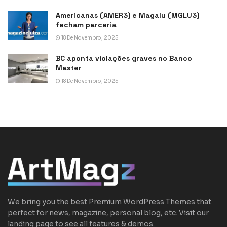
Americanas (AMER3) e Magalu (MGLU3)
fecham parceria
18 De Novembro, 2025
BC aponta violações graves no Banco
Master
18 De Novembro, 2025
We bring you the best Premium WordPress Themes that
perfect for news, magazine, personal blog, etc. Visit our
landing page to see all features & demos.