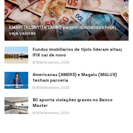
Klabin (KLBN11) e CMIN3 pagam dividendos hoje;
veja valores
Fundos imobiliários de tijolo lideram altas;
IFIX cai de novo
18 De Novembro, 2025
Americanas (AMER3) e Magalu (MGLU3)
fecham parceria
18 De Novembro, 2025
BC aponta violações graves no Banco
Master
18 De Novembro, 2025