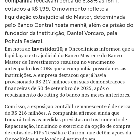
companhia recuavam cerca de 3,38% às 15h11,
cotados a R$ 1,99. O movimento reflete a
liquidação extrajudicial do Master, determinada
pelo Banco Central nesta manhã, além da prisão do
fundador da instituição, Daniel Vorcaro, pela
Polícia Federal.
Em nota ao
Investidor10
, a Oncoclínicas informou que a
liquidação extrajudicial do Banco Master e do Banco
Master de Investimento resultou no vencimento
antecipado dos CDBs que a companhia possuía nessas
instituições. A empresa destacou que já havia
provisionado R$ 217 milhões em suas demonstrações
financeiras de 30 de setembro de 2025, após o
rebaixamento do rating do banco nos meses anteriores.
Com isso, a exposição contábil remanescente é de cerca
de R$ 216 milhões. A companhia afirmou ainda que
tomará todas as medidas previstas no Instrumento de
Repactuação, incluindo o exercício da opção de compra
de cotas dos FIPs Tessália e Quíron, que detêm ações da
Oncoclínicas e cujo valor é estimado em